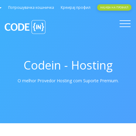
Потрошувачка кошничка
Креирај профил
НАЈАВА НА ПРОФИЛ
Toggle
navigati
Codein - Hosting
O melhor Provedor Hosting com Suporte Premium.