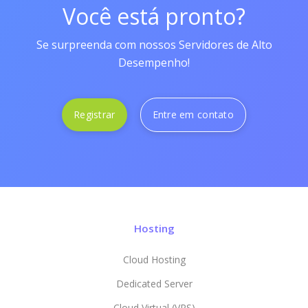
Você está pronto?
Se surpreenda com nossos Servidores de Alto
Desempenho!
Registrar
Entre em contato
Hosting
Cloud Hosting
Dedicated Server
Cloud Virtual (VPS)