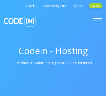
Dansk
Vis bestillingskurv
Registrer
LOG IND
Toggle
navigati
Codein - Hosting
O melhor Provedor Hosting com Suporte Premium.