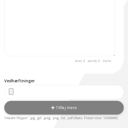
lines: 0 words: 0
Gemt
Vedhæftninger
Tilføj mere
Tilladte filtyper: .jpg, .gif, .jpeg, .png, .txt, .pdf (Maks. Filstørrelse: 10240MB)