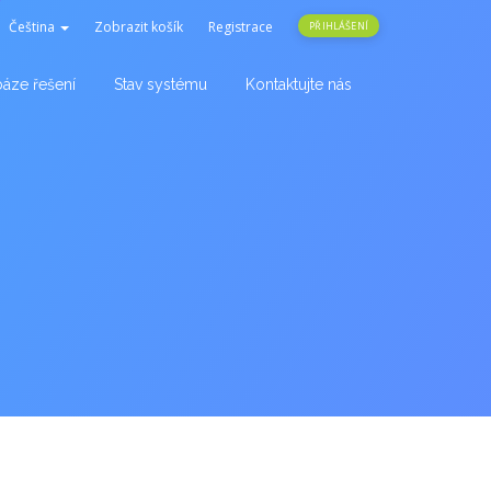
Čeština
Zobrazit košík
Registrace
PŘIHLÁŠENÍ
báze řešení
Stav systému
Kontaktujte nás