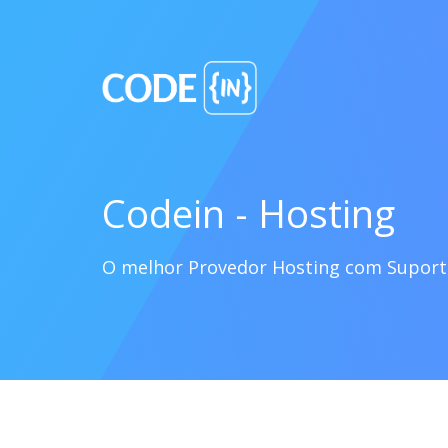
Codein - Hosting
O melhor Provedor Hosting com Supor