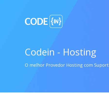
Codein - Hosting
O melhor Provedor Hosting com Supor