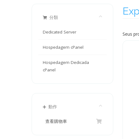
Exp
分類
Dedicated Server
Seus pr
Hospedagem cPanel
Hospedagem Dedicada
cPanel
動作
查看購物車