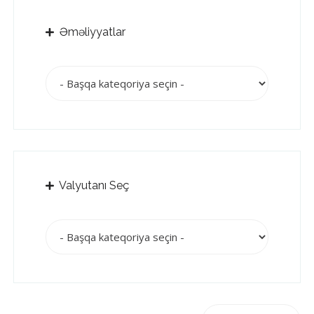
Əməliyyatlar
Valyutanı Seç