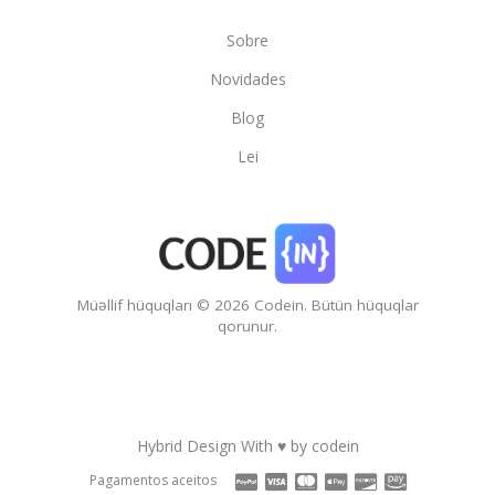
Sobre
Novidades
Blog
Lei
Müəllif hüquqları © 2026 Codein. Bütün hüquqlar
qorunur.
Hybrid Design With ♥ by
codein
Pagamentos aceitos