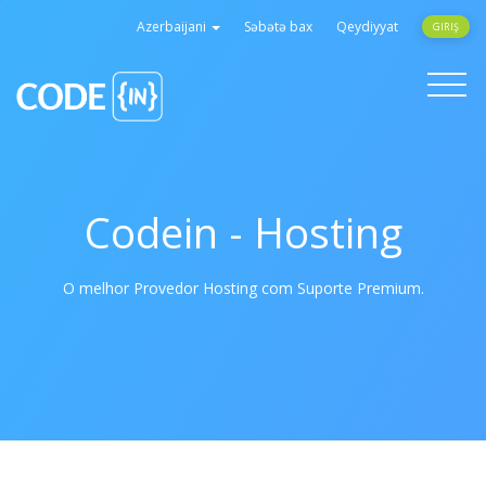
Azerbaijani
Səbətə bax
Qeydiyyat
GIRIŞ
Toggle
navigati
Codein - Hosting
O melhor Provedor Hosting com Suporte Premium.