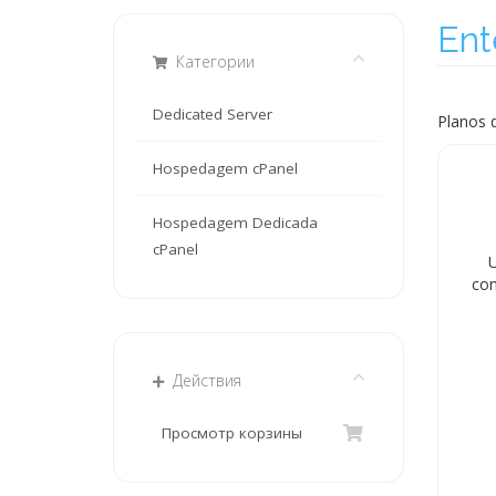
Ent
Категории
Dedicated Server
Planos 
Hospedagem cPanel
Hospedagem Dedicada
cPanel
U
con
Действия
Просмотр корзины