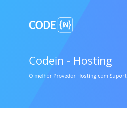
Codein - Hosting
O melhor Provedor Hosting com Supor