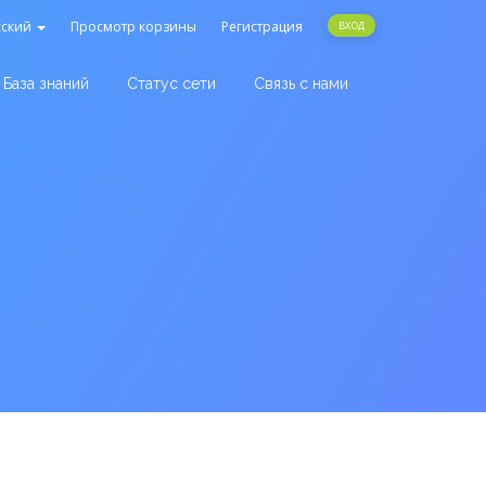
сский
Просмотр корзины
Регистрация
ВХОД
База знаний
Статус сети
Связь с нами