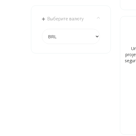
Выберите валюту
Um
proj
segur