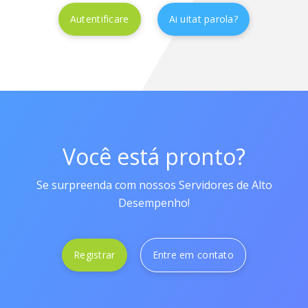
Ai uitat parola?
Você está pronto?
Se surpreenda com nossos Servidores de Alto
Desempenho!
Registrar
Entre em contato