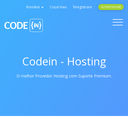
Română
Coșul meu
Înregistrare
AUTENTIFICARE
Toggle
navigati
Codein - Hosting
O melhor Provedor Hosting com Suporte Premium.