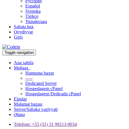
Русский
Español
Svenska
Türkçe
Українська
Səbətə bax
Qeydiyyat
Giriş
Toggle navigation
Ana səhifə
Mağaza
Hamısına baxın
-----
Dedicated Server
Hospedagem cPanel
Hospedagem Dedicada cPanel
Elanlar
Məlumat bazası
Server/Şəbəkə vəziyyəti
Əlaqə
Telefone: +55 (31) 31 99213-9034