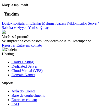
Məqalə tapılmadı
Yardım
Dəstək sorğularım
Elanlar
Məlumat bazası
Yüklənilənlər
Server/
Şəbəkə vəziyyəti
Yeni sorğu aç
Você está pronto?
Se surpreenda com nossos Servidores de Alto Desempenho!
Registrar
Entre em contato
Hosting
Cloud Hosting
Dedicated Server
Cloud Virtual (VPS)
Domain Names
Suporte
Aréa do Cliente
Base de conhecimento
Entre em contato
FAQ