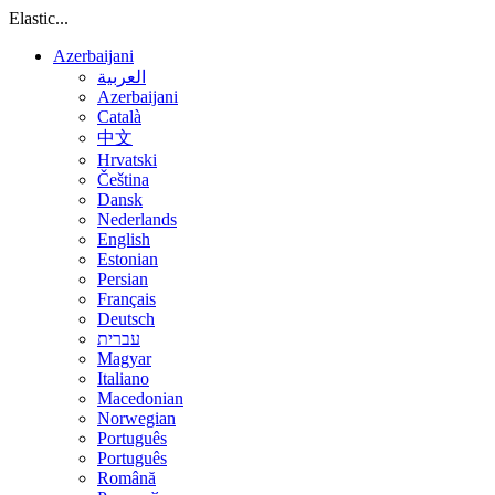
Elastic...
Azerbaijani
العربية
Azerbaijani
Català
中文
Hrvatski
Čeština
Dansk
Nederlands
English
Estonian
Persian
Français
Deutsch
עברית
Magyar
Italiano
Macedonian
Norwegian
Português
Português
Română